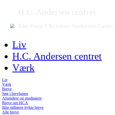
H.C. Andersen centret
The Hans Christian Andersen Centr
Liv
H.C. Andersen centret
Værk
Liv
Værk
Breve
Søg i brevbasen
Afsendere og modtagere
Breve om HCA
Ikke tidligere trykte breve
Alle breve