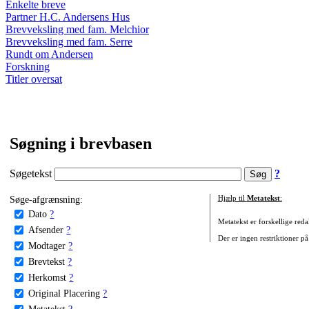
Enkelte breve
Partner H.C. Andersens Hus
Brevveksling med fam. Melchior
Brevveksling med fam. Serre
Rundt om Andersen
Forskning
Titler oversat
Søgning i brevbasen
Søgetekst
?
Søge-afgrænsning:
Hjælp til
Metatekst
:
Dato
?
Metatekst er forskellige reda
Afsender
?
Der er ingen restriktioner på
Modtager
?
Brevtekst
?
Herkomst
?
Original Placering
?
Metatekst
?