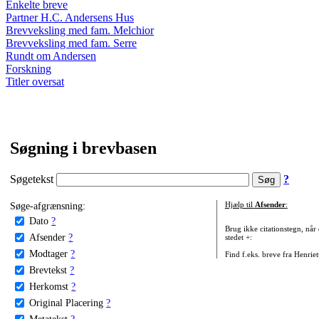
Enkelte breve
Partner H.C. Andersens Hus
Brevveksling med fam. Melchior
Brevveksling med fam. Serre
Rundt om Andersen
Forskning
Titler oversat
Søgning i brevbasen
Søgetekst
?
Søge-afgrænsning:
Hjælp til
Afsender
:
Dato
?
Brug ikke citationstegn, når
Afsender
?
stedet +:
Modtager
?
Find f.eks. breve fra Henrie
Brevtekst
?
Herkomst
?
Original Placering
?
Metatekst
?