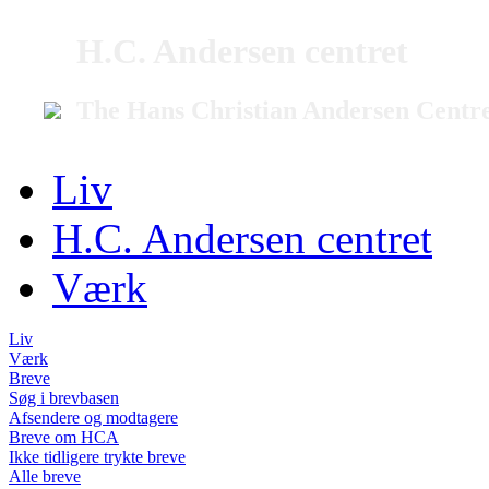
H.C. Andersen centret
The Hans Christian Andersen Centr
Liv
H.C. Andersen centret
Værk
Liv
Værk
Breve
Søg i brevbasen
Afsendere og modtagere
Breve om HCA
Ikke tidligere trykte breve
Alle breve