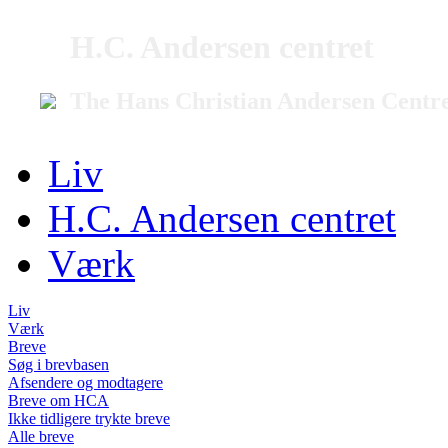
H.C. Andersen centret
The Hans Christian Andersen Centr
Liv
H.C. Andersen centret
Værk
Liv
Værk
Breve
Søg i brevbasen
Afsendere og modtagere
Breve om HCA
Ikke tidligere trykte breve
Alle breve