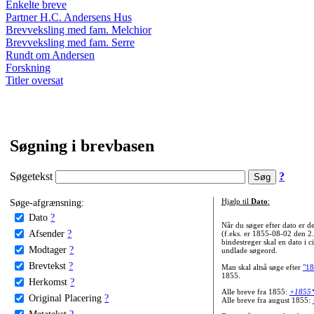
Enkelte breve
Partner H.C. Andersens Hus
Brevveksling med fam. Melchior
Brevveksling med fam. Serre
Rundt om Andersen
Forskning
Titler oversat
Søgning i brevbasen
Søgetekst
?
Søge-afgrænsning:
Hjælp til
Dato
:
Dato
?
Når du søger efter dato er
Afsender
?
(f.eks. er 1855-08-02 den 2
bindestreger skal en dato i c
Modtager
?
undlade søgeord.
Brevtekst
?
Man skal altså søge efter
"18
1855.
Herkomst
?
Alle breve fra 1855:
+1855
Original Placering
?
Alle breve fra august 1855:
Metatekst
?