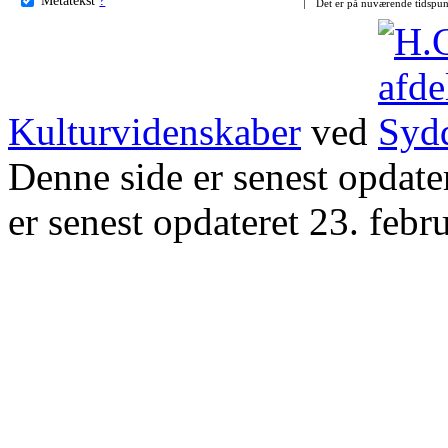
Det er på nuværende tidspun
Kulturvidenskaber
ved
Denne side er senest opdat
er senest opdateret 23. febr