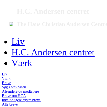
H.C. Andersen centret
The Hans Christian Andersen Centr
Liv
H.C. Andersen centret
Værk
Liv
Værk
Breve
Søg i brevbasen
Afsendere og modtagere
Breve om HCA
Ikke tidligere trykte breve
Alle breve