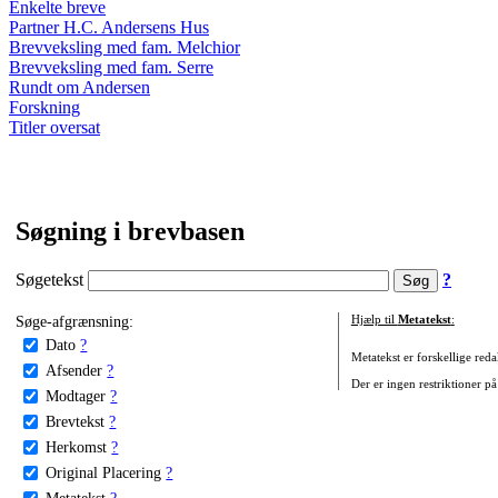
Enkelte breve
Partner H.C. Andersens Hus
Brevveksling med fam. Melchior
Brevveksling med fam. Serre
Rundt om Andersen
Forskning
Titler oversat
Søgning i brevbasen
Søgetekst
?
Søge-afgrænsning:
Hjælp til
Metatekst
:
Dato
?
Metatekst er forskellige reda
Afsender
?
Der er ingen restriktioner på
Modtager
?
Brevtekst
?
Herkomst
?
Original Placering
?
Metatekst
?