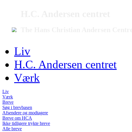
H.C. Andersen centret
The Hans Christian Andersen Centr
Liv
H.C. Andersen centret
Værk
Liv
Værk
Breve
Søg i brevbasen
Afsendere og modtagere
Breve om HCA
Ikke tidligere trykte breve
Alle breve