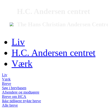
H.C. Andersen centret
The Hans Christian Andersen Centr
Liv
H.C. Andersen centret
Værk
Liv
Værk
Breve
Søg i brevbasen
Afsendere og modtagere
Breve om HCA
Ikke tidligere trykte breve
Alle breve