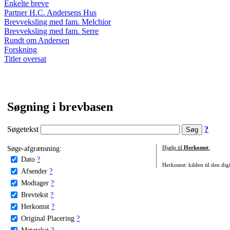
Enkelte breve
Partner H.C. Andersens Hus
Brevveksling med fam. Melchior
Brevveksling med fam. Serre
Rundt om Andersen
Forskning
Titler oversat
Søgning i brevbasen
Søgetekst
?
Søge-afgrænsning:
Hjælp til
Herkomst
:
Dato
?
Herkomst: kilden til den digi
Afsender
?
Modtager
?
Brevtekst
?
Herkomst
?
Original Placering
?
Metatekst
?