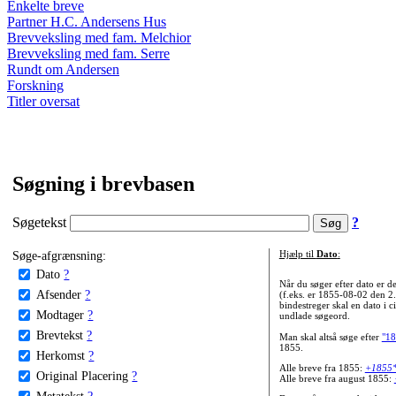
Enkelte breve
Partner H.C. Andersens Hus
Brevveksling med fam. Melchior
Brevveksling med fam. Serre
Rundt om Andersen
Forskning
Titler oversat
Søgning i brevbasen
Søgetekst
?
Søge-afgrænsning:
Hjælp til
Dato
:
Dato
?
Når du søger efter dato er
Afsender
?
(f.eks. er 1855-08-02 den 2
bindestreger skal en dato i c
Modtager
?
undlade søgeord.
Brevtekst
?
Man skal altså søge efter
"18
1855.
Herkomst
?
Alle breve fra 1855:
+1855
Original Placering
?
Alle breve fra august 1855:
Metatekst
?