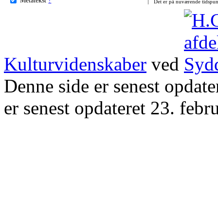
Det er på nuværende tidspun
Kulturvidenskaber
ved
Denne side er senest opdat
er senest opdateret 23. febr