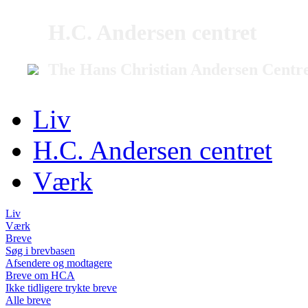
H.C. Andersen centret
The Hans Christian Andersen Centr
Liv
H.C. Andersen centret
Værk
Liv
Værk
Breve
Søg i brevbasen
Afsendere og modtagere
Breve om HCA
Ikke tidligere trykte breve
Alle breve