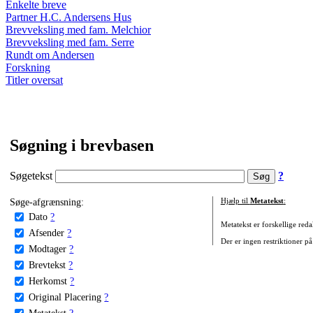
Enkelte breve
Partner H.C. Andersens Hus
Brevveksling med fam. Melchior
Brevveksling med fam. Serre
Rundt om Andersen
Forskning
Titler oversat
Søgning i brevbasen
Søgetekst
?
Søge-afgrænsning:
Hjælp til
Metatekst
:
Dato
?
Metatekst er forskellige reda
Afsender
?
Der er ingen restriktioner på
Modtager
?
Brevtekst
?
Herkomst
?
Original Placering
?
Metatekst
?