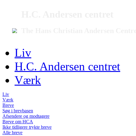
H.C. Andersen centret
The Hans Christian Andersen Centr
Liv
H.C. Andersen centret
Værk
Liv
Værk
Breve
Søg i brevbasen
Afsendere og modtagere
Breve om HCA
Ikke tidligere trykte breve
Alle breve