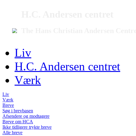
H.C. Andersen centret
The Hans Christian Andersen Centr
Liv
H.C. Andersen centret
Værk
Liv
Værk
Breve
Søg i brevbasen
Afsendere og modtagere
Breve om HCA
Ikke tidligere trykte breve
Alle breve