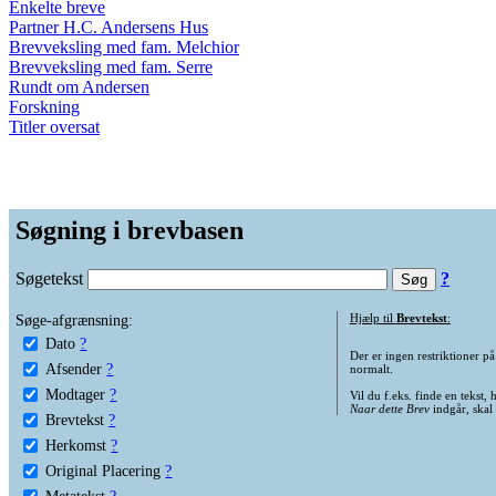
Enkelte breve
Partner H.C. Andersens Hus
Brevveksling med fam. Melchior
Brevveksling med fam. Serre
Rundt om Andersen
Forskning
Titler oversat
Søgning i brevbasen
Søgetekst
?
Søge-afgrænsning:
Hjælp til
Brevtekst
:
Dato
?
Der er ingen restriktioner p
Afsender
?
normalt.
Modtager
?
Vil du f.eks. finde en tekst,
Naar dette Brev
indgår, skal
Brevtekst
?
Herkomst
?
Original Placering
?
Metatekst
?