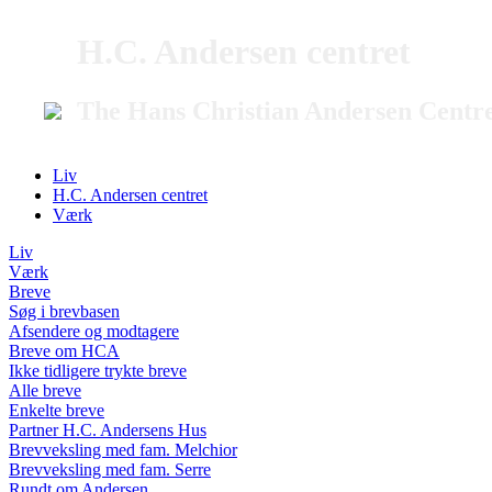
H.C. Andersen centret
The Hans Christian Andersen Centr
Liv
H.C. Andersen centret
Værk
Liv
Værk
Breve
Søg i brevbasen
Afsendere og modtagere
Breve om HCA
Ikke tidligere trykte breve
Alle breve
Enkelte breve
Partner H.C. Andersens Hus
Brevveksling med fam. Melchior
Brevveksling med fam. Serre
Rundt om Andersen