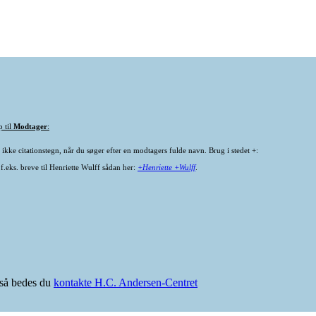
p til
Modtager
:
ikke citationstegn, når du søger efter en modtagers fulde navn. Brug i stedet +:
f.eks. breve til Henriette Wulff sådan her:
+Henriette +Wulff
.
e så bedes du
kontakte H.C. Andersen-Centret