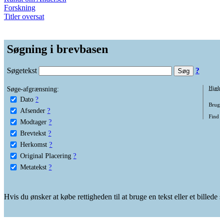
Forskning
Titler oversat
Søgning i brevbasen
Søgetekst
?
Søge-afgrænsning:
Hjæl
Dato
?
Brug 
Afsender
?
Find 
Modtager
?
Brevtekst
?
Herkomst
?
Original Placering
?
Metatekst
?
Hvis du ønsker at købe rettigheden til at bruge en tekst eller et billed