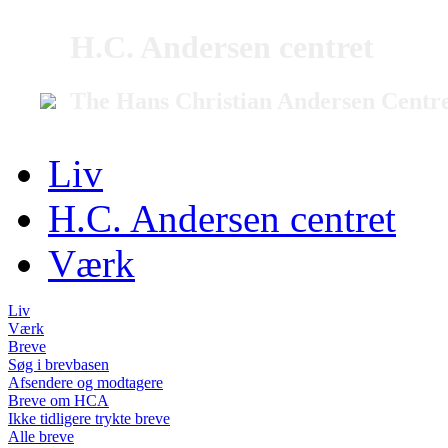
H.C. Andersen centret
The Hans Christian Andersen Centr
Liv
H.C. Andersen centret
Værk
Liv
Værk
Breve
Søg i brevbasen
Afsendere og modtagere
Breve om HCA
Ikke tidligere trykte breve
Alle breve