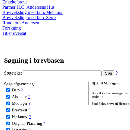
Enkelte breve
Partner H.C. Andersens Hus
Brevveksling med fam. Melchior
Brevveksling med fam. Serre
Rundt om Andersen
Forskning
Titler oversat
Søgning i brevbasen
Søgetekst
?
Søge-afgrænsning:
Hjælp til
Modtager
:
Dato
?
Brug ikke citationstegn, når
Afsender
?
stedet +:
Modtager
?
Find f.eks. breve til Henriet
Brevtekst
?
Herkomst
?
Original Placering
?
Metatekst
?