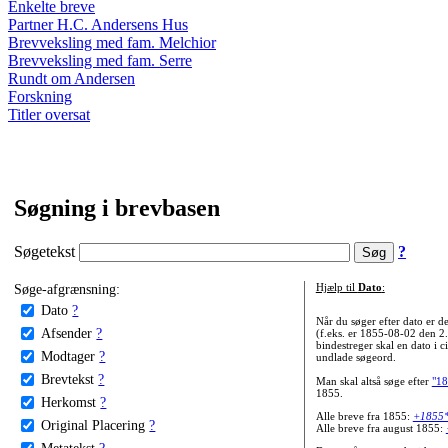
Enkelte breve
Partner H.C. Andersens Hus
Brevveksling med fam. Melchior
Brevveksling med fam. Serre
Rundt om Andersen
Forskning
Titler oversat
Søgning i brevbasen
Søgetekst
?
Søge-afgrænsning:
Hjælp til
Dato
:
Dato
?
Når du søger efter dato er
Afsender
?
(f.eks. er 1855-08-02 den 2
bindestreger skal en dato i c
Modtager
?
undlade søgeord.
Brevtekst
?
Man skal altså søge efter
"18
1855.
Herkomst
?
Alle breve fra 1855:
+1855
Original Placering
?
Alle breve fra august 1855:
Metatekst
?