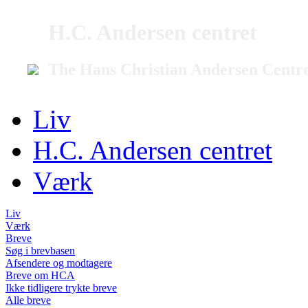
H.C. Andersen centret
The Hans Christian Andersen Centr
Liv
H.C. Andersen centret
Værk
Liv
Værk
Breve
Søg i brevbasen
Afsendere og modtagere
Breve om HCA
Ikke tidligere trykte breve
Alle breve