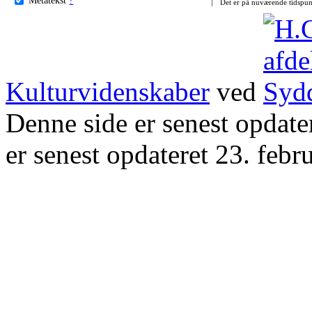
Det er på nuværende tidspun
Kulturvidenskaber
ved
Denne side er senest opdat
er senest opdateret 23. febr