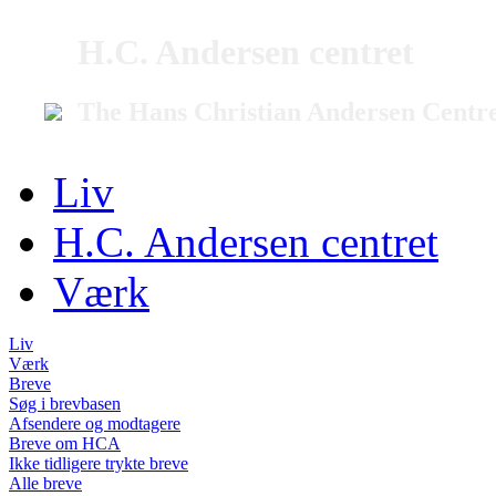
H.C. Andersen centret
The Hans Christian Andersen Centr
Liv
H.C. Andersen centret
Værk
Liv
Værk
Breve
Søg i brevbasen
Afsendere og modtagere
Breve om HCA
Ikke tidligere trykte breve
Alle breve