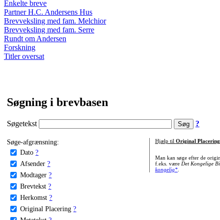
Enkelte breve
Partner H.C. Andersens Hus
Brevveksling med fam. Melchior
Brevveksling med fam. Serre
Rundt om Andersen
Forskning
Titler oversat
Søgning i brevbasen
Søgetekst
?
Søge-afgrænsning:
Hjælp til
Original Placering
Dato
?
Man kan søge efter de origi
Afsender
?
f.eks. være
Det Kongelige Bi
kongelig*
.
Modtager
?
Brevtekst
?
Herkomst
?
Original Placering
?
Metatekst
?