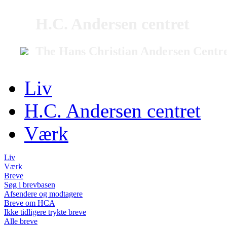
H.C. Andersen centret
The Hans Christian Andersen Centr
Liv
H.C. Andersen centret
Værk
Liv
Værk
Breve
Søg i brevbasen
Afsendere og modtagere
Breve om HCA
Ikke tidligere trykte breve
Alle breve