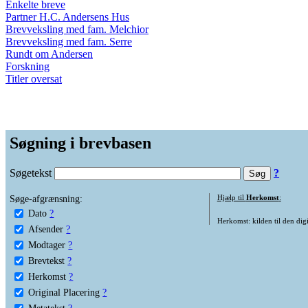
Enkelte breve
Partner H.C. Andersens Hus
Brevveksling med fam. Melchior
Brevveksling med fam. Serre
Rundt om Andersen
Forskning
Titler oversat
Søgning i brevbasen
Søgetekst
?
Søge-afgrænsning:
Hjælp til
Herkomst
:
Dato
?
Herkomst: kilden til den digi
Afsender
?
Modtager
?
Brevtekst
?
Herkomst
?
Original Placering
?
Metatekst
?