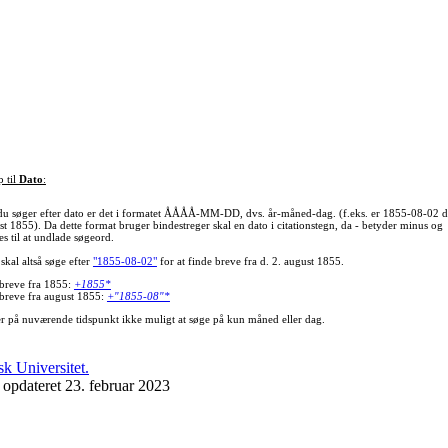
p til
Dato
:
du søger efter dato er det i formatet ÅÅÅÅ-MM-DD, dvs. år-måned-dag. (f.eks. er 1855-08-02 d
st 1855). Da dette format bruger bindestreger skal en dato i citationstegn, da - betyder minus og
s til at undlade søgeord.
skal altså søge efter
"1855-08-02"
for at finde breve fra d. 2. august 1855.
 breve fra 1855:
+1855*
 breve fra august 1855:
+"1855-08"*
er på nuværende tidspunkt ikke muligt at søge på kun måned eller dag.
 opdateret 23. februar 2023