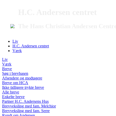
H.C. Andersen centret
The Hans Christian Andersen Centr
Liv
H.C. Andersen centret
Værk
Liv
Værk
Breve
Søg i brevbasen
Afsendere og modtagere
Breve om HCA
Ikke tidligere trykte breve
Alle breve
Enkelte breve
Partner H.C. Andersens Hus
Brevveksling med fam. Melchior
Brevveksling med fam. Serre
Rundt om Andersen