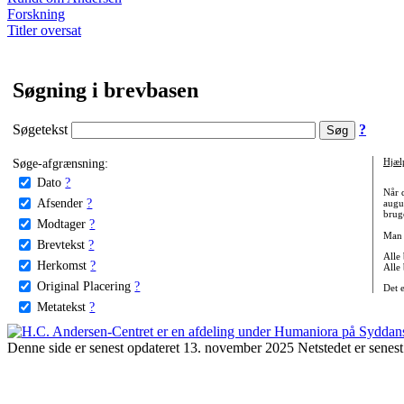
Forskning
Titler oversat
Søgning i brevbasen
Søgetekst
?
Søge-afgrænsning:
Hjæl
Dato
?
Når 
Afsender
?
augu
bruge
Modtager
?
Man 
Brevtekst
?
Alle
Herkomst
?
Alle
Original Placering
?
Det 
Metatekst
?
Denne side er senest opdateret 13. november 2025 Netstedet er senest