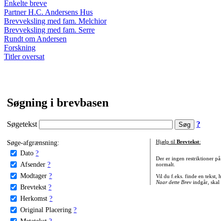
Enkelte breve
Partner H.C. Andersens Hus
Brevveksling med fam. Melchior
Brevveksling med fam. Serre
Rundt om Andersen
Forskning
Titler oversat
Søgning i brevbasen
Søgetekst
?
Søge-afgrænsning:
Hjælp til
Brevtekst
:
Dato
?
Der er ingen restriktioner p
Afsender
?
normalt.
Modtager
?
Vil du f.eks. finde en tekst,
Naar dette Brev
indgår, skal
Brevtekst
?
Herkomst
?
Original Placering
?
Metatekst
?