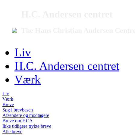
H.C. Andersen centret
The Hans Christian Andersen Centr
Liv
H.C. Andersen centret
Værk
Liv
Værk
Breve
Søg i brevbasen
Afsendere og modtagere
Breve om HCA
Ikke tidligere trykte breve
Alle breve