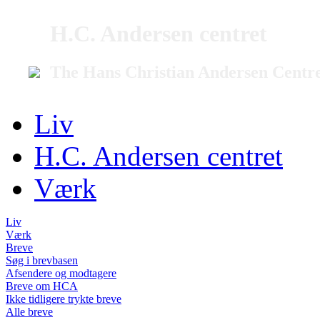
H.C. Andersen centret
The Hans Christian Andersen Centr
Liv
H.C. Andersen centret
Værk
Liv
Værk
Breve
Søg i brevbasen
Afsendere og modtagere
Breve om HCA
Ikke tidligere trykte breve
Alle breve