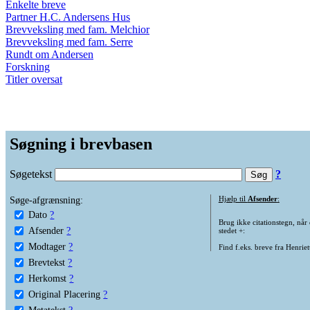
Enkelte breve
Partner H.C. Andersens Hus
Brevveksling med fam. Melchior
Brevveksling med fam. Serre
Rundt om Andersen
Forskning
Titler oversat
Søgning i brevbasen
Søgetekst
?
Søge-afgrænsning:
Hjælp til
Afsender
:
Dato
?
Brug ikke citationstegn, når
Afsender
?
stedet +:
Modtager
?
Find f.eks. breve fra Henrie
Brevtekst
?
Herkomst
?
Original Placering
?
Metatekst
?