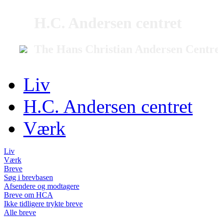
H.C. Andersen centret
The Hans Christian Andersen Centr
Liv
H.C. Andersen centret
Værk
Liv
Værk
Breve
Søg i brevbasen
Afsendere og modtagere
Breve om HCA
Ikke tidligere trykte breve
Alle breve