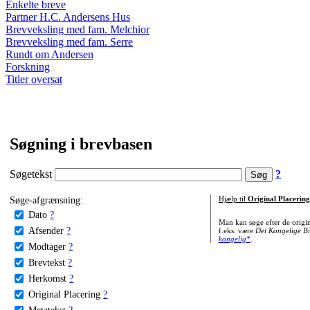
Enkelte breve
Partner H.C. Andersens Hus
Brevveksling med fam. Melchior
Brevveksling med fam. Serre
Rundt om Andersen
Forskning
Titler oversat
Søgning i brevbasen
Søgetekst
?
Søge-afgrænsning:
Hjælp til
Original Placering
Dato
?
Man kan søge efter de origi
Afsender
?
f.eks. være
Det Kongelige Bi
kongelig*
.
Modtager
?
Brevtekst
?
Herkomst
?
Original Placering
?
Metatekst
?