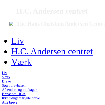
H.C. Andersen centret
The Hans Christian Andersen Centr
Liv
H.C. Andersen centret
Værk
Liv
Værk
Breve
Søg i brevbasen
Afsendere og modtagere
Breve om HCA
Ikke tidligere trykte breve
Alle breve