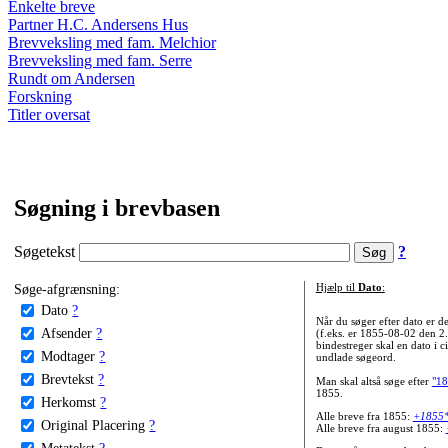
Enkelte breve
Partner H.C. Andersens Hus
Brevveksling med fam. Melchior
Brevveksling med fam. Serre
Rundt om Andersen
Forskning
Titler oversat
Søgning i brevbasen
Søgetekst
?
Søge-afgrænsning:
Hjælp til
Dato
:
Dato
?
Når du søger efter dato er
Afsender
?
(f.eks. er 1855-08-02 den 2
bindestreger skal en dato i c
Modtager
?
undlade søgeord.
Brevtekst
?
Man skal altså søge efter
"18
1855.
Herkomst
?
Alle breve fra 1855:
+1855
Original Placering
?
Alle breve fra august 1855:
Metatekst
?