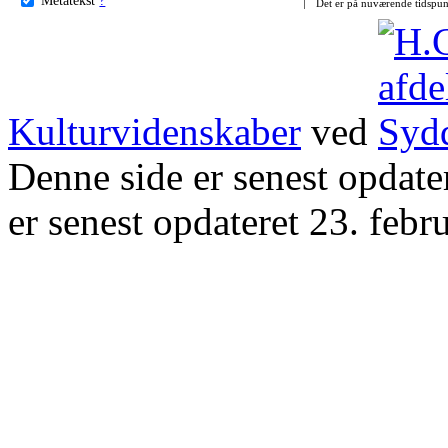
Det er på nuværende tidspun
Kulturvidenskaber
ved
Denne side er senest opdat
er senest opdateret 23. febr