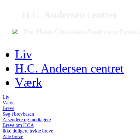
H.C. Andersen centret
The Hans Christian Andersen Centr
Liv
H.C. Andersen centret
Værk
Liv
Værk
Breve
Søg i brevbasen
Afsendere og modtagere
Breve om HCA
Ikke tidligere trykte breve
Alle breve