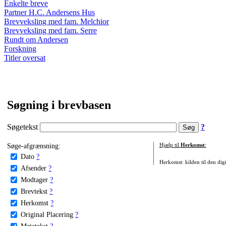
Enkelte breve
Partner H.C. Andersens Hus
Brevveksling med fam. Melchior
Brevveksling med fam. Serre
Rundt om Andersen
Forskning
Titler oversat
Søgning i brevbasen
Søgetekst
?
Søge-afgrænsning:
Hjælp til
Herkomst
:
Dato
?
Herkomst: kilden til den digi
Afsender
?
Modtager
?
Brevtekst
?
Herkomst
?
Original Placering
?
Metatekst
?