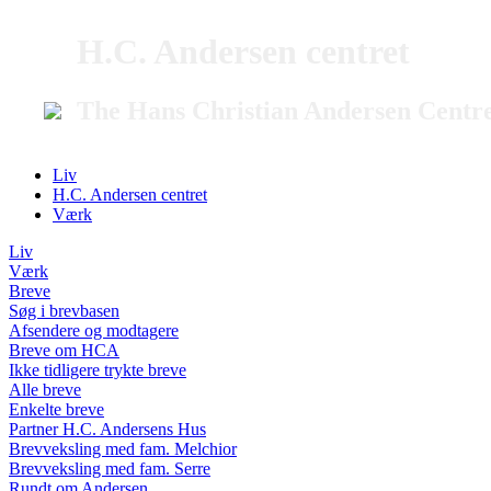
H.C. Andersen centret
The Hans Christian Andersen Centr
Liv
H.C. Andersen centret
Værk
Liv
Værk
Breve
Søg i brevbasen
Afsendere og modtagere
Breve om HCA
Ikke tidligere trykte breve
Alle breve
Enkelte breve
Partner H.C. Andersens Hus
Brevveksling med fam. Melchior
Brevveksling med fam. Serre
Rundt om Andersen