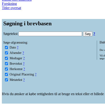
Forskning
Titler oversat
Søgning i brevbasen
Søgetekst
?
Søge-afgrænsning:
Hjæl
Dato
?
Der 
Afsender
?
Vil d
Modtager
?
søge
Brevtekst
?
Herkomst
?
Original Placering
?
Metatekst
?
Hvis du ønsker at købe rettigheden til at bruge en tekst eller et billed