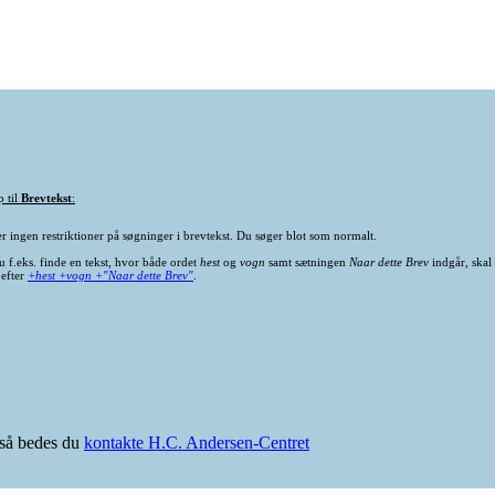
p til
Brevtekst
:
er ingen restriktioner på søgninger i brevtekst. Du søger blot som normalt.
u f.eks. finde en tekst, hvor både ordet
hest
og
vogn
samt sætningen
Naar dette Brev
indgår, skal
 efter
+hest +vogn +"Naar dette Brev"
.
e så bedes du
kontakte H.C. Andersen-Centret