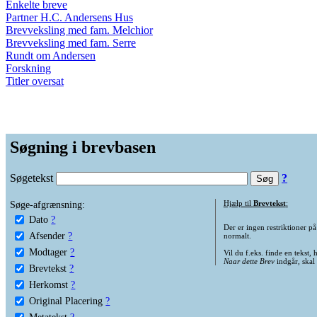
Enkelte breve
Partner H.C. Andersens Hus
Brevveksling med fam. Melchior
Brevveksling med fam. Serre
Rundt om Andersen
Forskning
Titler oversat
Søgning i brevbasen
Søgetekst
?
Søge-afgrænsning:
Hjælp til
Brevtekst
:
Dato
?
Der er ingen restriktioner p
Afsender
?
normalt.
Modtager
?
Vil du f.eks. finde en tekst,
Naar dette Brev
indgår, skal
Brevtekst
?
Herkomst
?
Original Placering
?
Metatekst
?