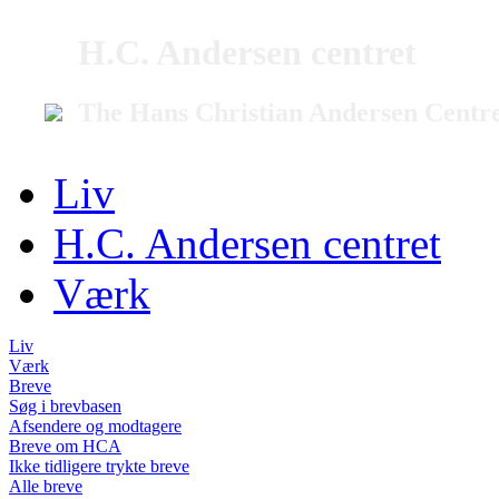
H.C. Andersen centret
The Hans Christian Andersen Centr
Liv
H.C. Andersen centret
Værk
Liv
Værk
Breve
Søg i brevbasen
Afsendere og modtagere
Breve om HCA
Ikke tidligere trykte breve
Alle breve