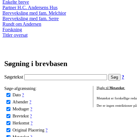
Enkelte breve
Partner H.C. Andersens Hus
Brevveksling med fam. Melchior
Brevveksling med fam. Serre
Rundt om Andersen
Forskning
Titler oversat
Søgning i brevbasen
Søgetekst
?
Søge-afgrænsning:
Hjælp til
Metatekst
:
Dato
?
Metatekst er forskellige reda
Afsender
?
Der er ingen restriktioner på
Modtager
?
Brevtekst
?
Herkomst
?
Original Placering
?
Metatekst
?