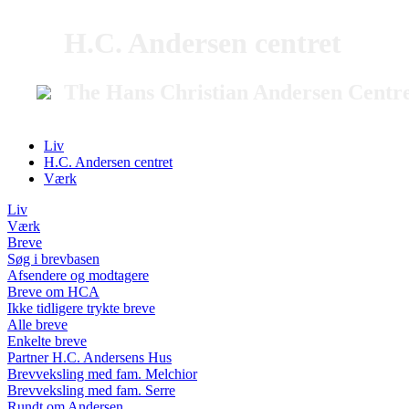
H.C. Andersen centret
The Hans Christian Andersen Centr
Liv
H.C. Andersen centret
Værk
Liv
Værk
Breve
Søg i brevbasen
Afsendere og modtagere
Breve om HCA
Ikke tidligere trykte breve
Alle breve
Enkelte breve
Partner H.C. Andersens Hus
Brevveksling med fam. Melchior
Brevveksling med fam. Serre
Rundt om Andersen