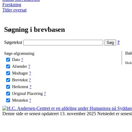
Forskning
Titler oversat
Søgning i brevbasen
Søgetekst
?
Søge-afgrænsning:
Hjæl
Dato
?
Herko
Afsender
?
Modtager
?
Brevtekst
?
Herkomst
?
Original Placering
?
Metatekst
?
Denne side er senest opdateret 13. november 2025 Netstedet er senest