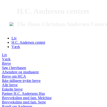
H.C. Andersen centret
The Hans Christian Andersen Centr
Liv
H.C. Andersen centret
Værk
Liv
Værk
Breve
Søg i brevbasen
Afsendere og modtagere
Breve om HCA
Ikke tidligere trykte breve
Alle breve
Enkelte breve
Partner H.C. Andersens Hus
Brevveksling med fam. Melchior
Brevveksling med fam. Serre
Rundt om Andersen