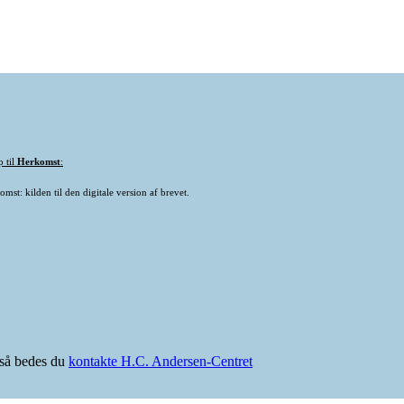
p til
Herkomst
:
mst: kilden til den digitale version af brevet.
e så bedes du
kontakte H.C. Andersen-Centret