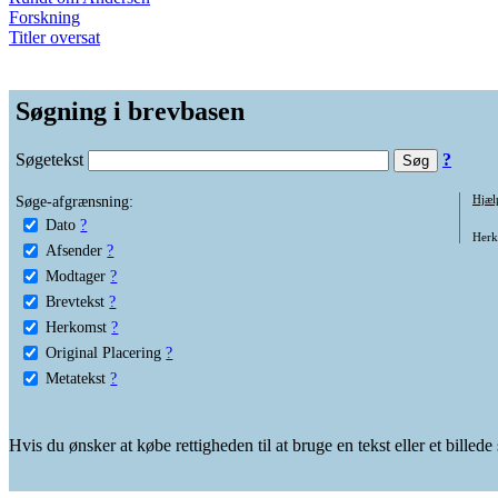
Forskning
Titler oversat
Søgning i brevbasen
Søgetekst
?
Søge-afgrænsning:
Hjæl
Dato
?
Herko
Afsender
?
Modtager
?
Brevtekst
?
Herkomst
?
Original Placering
?
Metatekst
?
Hvis du ønsker at købe rettigheden til at bruge en tekst eller et billed