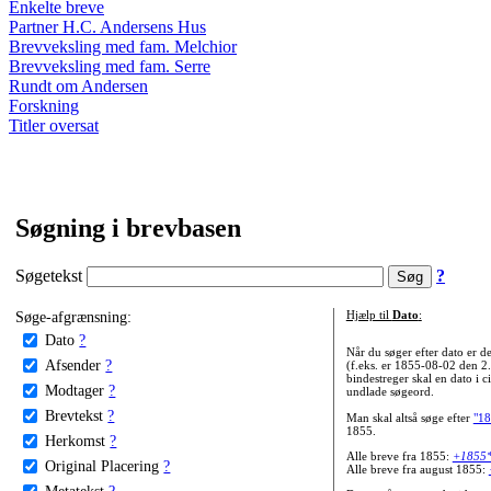
Enkelte breve
Partner H.C. Andersens Hus
Brevveksling med fam. Melchior
Brevveksling med fam. Serre
Rundt om Andersen
Forskning
Titler oversat
Søgning i brevbasen
Søgetekst
?
Søge-afgrænsning:
Hjælp til
Dato
:
Dato
?
Når du søger efter dato er
Afsender
?
(f.eks. er 1855-08-02 den 2
bindestreger skal en dato i c
Modtager
?
undlade søgeord.
Brevtekst
?
Man skal altså søge efter
"18
1855.
Herkomst
?
Alle breve fra 1855:
+1855
Original Placering
?
Alle breve fra august 1855:
Metatekst
?