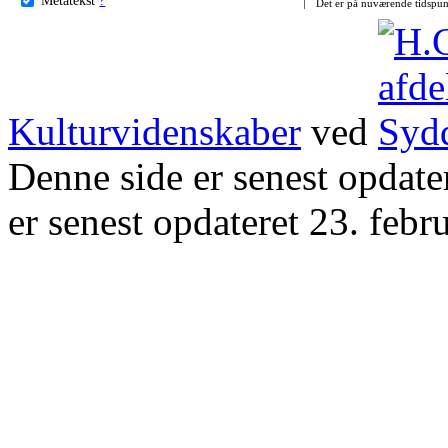
Det er på nuværende tidspun
Kulturvidenskaber
ved
Denne side er senest opdat
er senest opdateret 23. febr