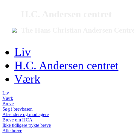
H.C. Andersen centret
The Hans Christian Andersen Centr
Liv
H.C. Andersen centret
Værk
Liv
Værk
Breve
Søg i brevbasen
Afsendere og modtagere
Breve om HCA
Ikke tidligere trykte breve
Alle breve