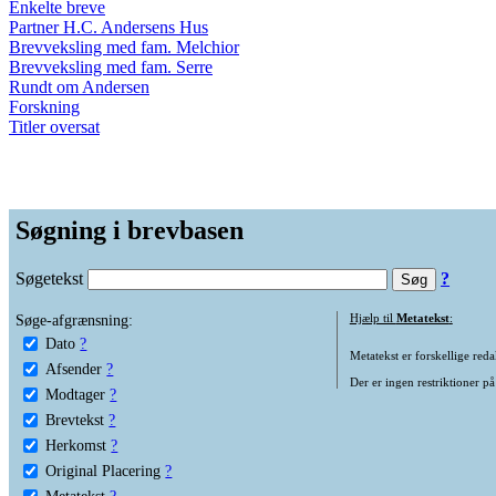
Enkelte breve
Partner H.C. Andersens Hus
Brevveksling med fam. Melchior
Brevveksling med fam. Serre
Rundt om Andersen
Forskning
Titler oversat
Søgning i brevbasen
Søgetekst
?
Søge-afgrænsning:
Hjælp til
Metatekst
:
Dato
?
Metatekst er forskellige reda
Afsender
?
Der er ingen restriktioner på
Modtager
?
Brevtekst
?
Herkomst
?
Original Placering
?
Metatekst
?