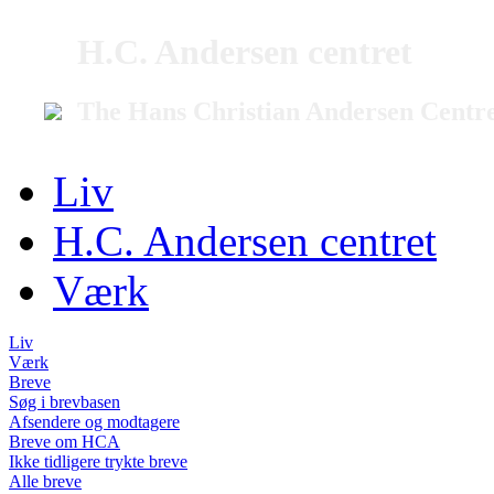
H.C. Andersen centret
The Hans Christian Andersen Centr
Liv
H.C. Andersen centret
Værk
Liv
Værk
Breve
Søg i brevbasen
Afsendere og modtagere
Breve om HCA
Ikke tidligere trykte breve
Alle breve