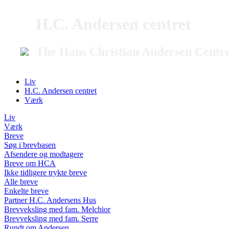
H.C. Andersen centret
The Hans Christian Andersen Centr
Liv
H.C. Andersen centret
Værk
Liv
Værk
Breve
Søg i brevbasen
Afsendere og modtagere
Breve om HCA
Ikke tidligere trykte breve
Alle breve
Enkelte breve
Partner H.C. Andersens Hus
Brevveksling med fam. Melchior
Brevveksling med fam. Serre
Rundt om Andersen