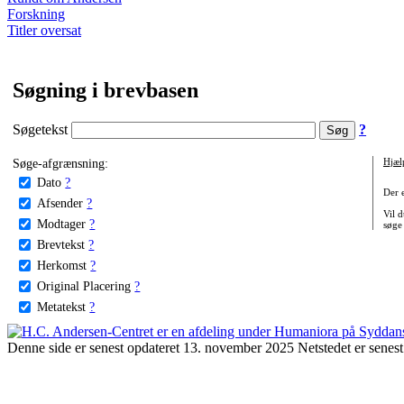
Forskning
Titler oversat
Søgning i brevbasen
Søgetekst
?
Søge-afgrænsning:
Hjæl
Dato
?
Der 
Afsender
?
Vil d
Modtager
?
søge
Brevtekst
?
Herkomst
?
Original Placering
?
Metatekst
?
Denne side er senest opdateret 13. november 2025 Netstedet er senest