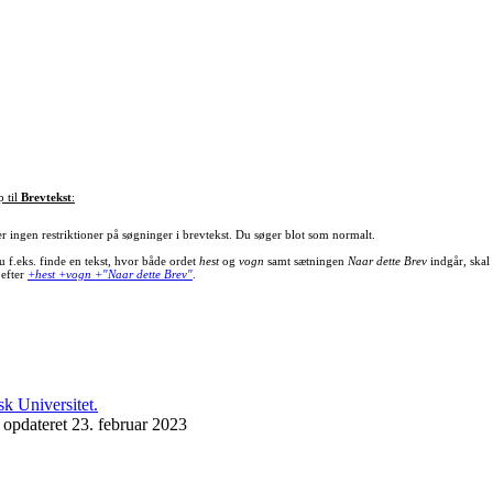
p til
Brevtekst
:
er ingen restriktioner på søgninger i brevtekst. Du søger blot som normalt.
u f.eks. finde en tekst, hvor både ordet
hest
og
vogn
samt sætningen
Naar dette Brev
indgår, skal
 efter
+hest +vogn +"Naar dette Brev"
.
 opdateret 23. februar 2023