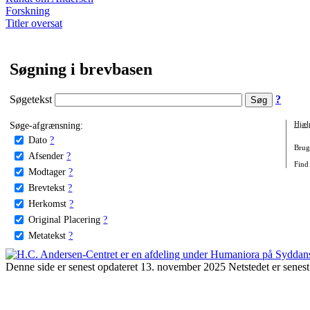
Forskning
Titler oversat
Søgning i brevbasen
Søgetekst
?
Søge-afgrænsning:
Hjæl
Dato
?
Brug 
Afsender
?
Find 
Modtager
?
Brevtekst
?
Herkomst
?
Original Placering
?
Metatekst
?
Denne side er senest opdateret 13. november 2025 Netstedet er senest