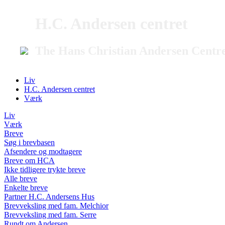
H.C. Andersen centret
The Hans Christian Andersen Centr
Liv
H.C. Andersen centret
Værk
Liv
Værk
Breve
Søg i brevbasen
Afsendere og modtagere
Breve om HCA
Ikke tidligere trykte breve
Alle breve
Enkelte breve
Partner H.C. Andersens Hus
Brevveksling med fam. Melchior
Brevveksling med fam. Serre
Rundt om Andersen