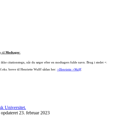
p til
Modtager
:
ikke citationstegn, når du søger efter en modtagers fulde navn. Brug i stedet +:
f.eks. breve til Henriette Wulff sådan her:
+Henriette +Wulff
.
 opdateret 23. februar 2023