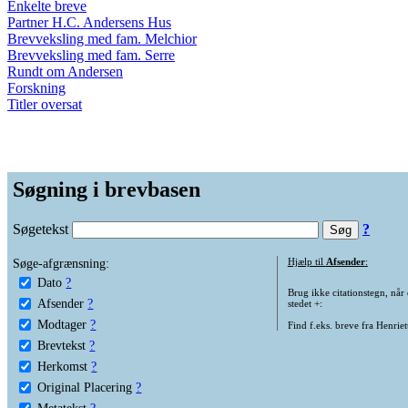
Enkelte breve
Partner H.C. Andersens Hus
Brevveksling med fam. Melchior
Brevveksling med fam. Serre
Rundt om Andersen
Forskning
Titler oversat
Søgning i brevbasen
Søgetekst
?
Søge-afgrænsning:
Hjælp til
Afsender
:
Dato
?
Brug ikke citationstegn, når
Afsender
?
stedet +:
Modtager
?
Find f.eks. breve fra Henrie
Brevtekst
?
Herkomst
?
Original Placering
?
Metatekst
?