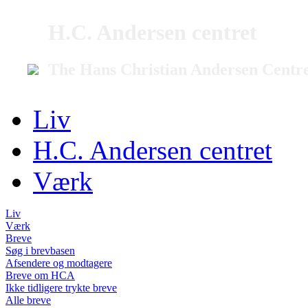
H.C. Andersen centret
The Hans Christian Andersen Centr
Liv
H.C. Andersen centret
Værk
Liv
Værk
Breve
Søg i brevbasen
Afsendere og modtagere
Breve om HCA
Ikke tidligere trykte breve
Alle breve