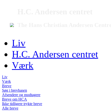
H.C. Andersen centret
The Hans Christian Andersen Centr
Liv
H.C. Andersen centret
Værk
Liv
Værk
Breve
Søg i brevbasen
Afsendere og modtagere
Breve om HCA
Ikke tidligere trykte breve
Alle breve