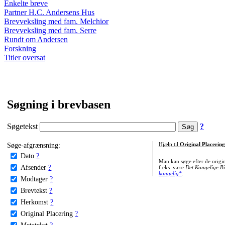
Enkelte breve
Partner H.C. Andersens Hus
Brevveksling med fam. Melchior
Brevveksling med fam. Serre
Rundt om Andersen
Forskning
Titler oversat
Søgning i brevbasen
Søgetekst
?
Søge-afgrænsning:
Hjælp til
Original Placering
Dato
?
Man kan søge efter de origi
Afsender
?
f.eks. være
Det Kongelige Bi
kongelig*
.
Modtager
?
Brevtekst
?
Herkomst
?
Original Placering
?
Metatekst
?