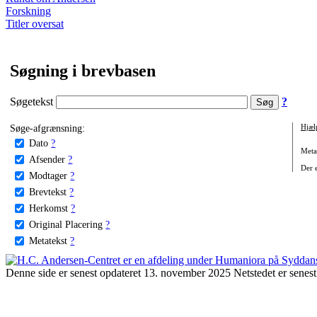
Forskning
Titler oversat
Søgning i brevbasen
Søgetekst
?
Søge-afgrænsning:
Hjæl
Dato
?
Metat
Afsender
?
Der e
Modtager
?
Brevtekst
?
Herkomst
?
Original Placering
?
Metatekst
?
Denne side er senest opdateret 13. november 2025 Netstedet er senest