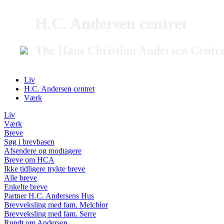
H.C. Andersen centret
The Hans Christian Andersen Centr
Liv
H.C. Andersen centret
Værk
Liv
Værk
Breve
Søg i brevbasen
Afsendere og modtagere
Breve om HCA
Ikke tidligere trykte breve
Alle breve
Enkelte breve
Partner H.C. Andersens Hus
Brevveksling med fam. Melchior
Brevveksling med fam. Serre
Rundt om Andersen