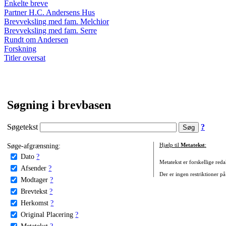
Enkelte breve
Partner H.C. Andersens Hus
Brevveksling med fam. Melchior
Brevveksling med fam. Serre
Rundt om Andersen
Forskning
Titler oversat
Søgning i brevbasen
Søgetekst
?
Søge-afgrænsning:
Hjælp til
Metatekst
:
Dato
?
Metatekst er forskellige reda
Afsender
?
Der er ingen restriktioner på
Modtager
?
Brevtekst
?
Herkomst
?
Original Placering
?
Metatekst
?