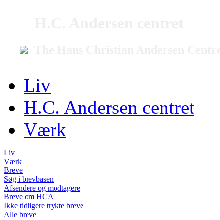
H.C. Andersen centret
The Hans Christian Andersen Centr
Liv
H.C. Andersen centret
Værk
Liv
Værk
Breve
Søg i brevbasen
Afsendere og modtagere
Breve om HCA
Ikke tidligere trykte breve
Alle breve