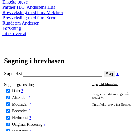
Enkelte breve
Partner H.C. Andersens Hus
Brevveksling med fam. Melchior
Brevveksling med fam. Serre
Rundt om Andersen
Forskning
Titler oversat
Søgning i brevbasen
Søgetekst
?
Søge-afgrænsning:
Hjælp til
Afsender
:
Dato
?
Brug ikke citationstegn, når
Afsender
?
stedet +:
Modtager
?
Find f.eks. breve fra Henrie
Brevtekst
?
Herkomst
?
Original Placering
?
Metatekst
?