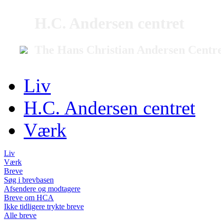
H.C. Andersen centret
The Hans Christian Andersen Centr
Liv
H.C. Andersen centret
Værk
Liv
Værk
Breve
Søg i brevbasen
Afsendere og modtagere
Breve om HCA
Ikke tidligere trykte breve
Alle breve