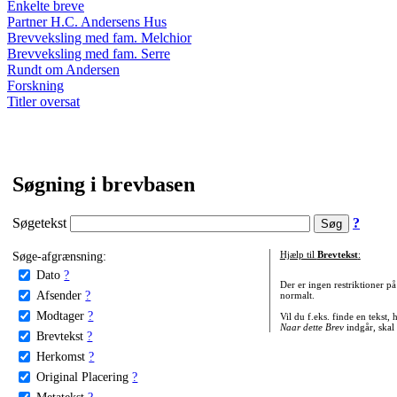
Enkelte breve
Partner H.C. Andersens Hus
Brevveksling med fam. Melchior
Brevveksling med fam. Serre
Rundt om Andersen
Forskning
Titler oversat
Søgning i brevbasen
Søgetekst
?
Søge-afgrænsning:
Hjælp til
Brevtekst
:
Dato
?
Der er ingen restriktioner p
Afsender
?
normalt.
Modtager
?
Vil du f.eks. finde en tekst,
Naar dette Brev
indgår, skal
Brevtekst
?
Herkomst
?
Original Placering
?
Metatekst
?