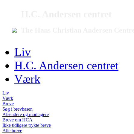
H.C. Andersen centret
The Hans Christian Andersen Centr
Liv
H.C. Andersen centret
Værk
Liv
Værk
Breve
Søg i brevbasen
Afsendere og modtagere
Breve om HCA
Ikke tidligere trykte breve
Alle breve