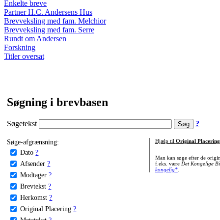
Enkelte breve
Partner H.C. Andersens Hus
Brevveksling med fam. Melchior
Brevveksling med fam. Serre
Rundt om Andersen
Forskning
Titler oversat
Søgning i brevbasen
Søgetekst
?
Søge-afgrænsning:
Hjælp til
Original Placering
Dato
?
Man kan søge efter de origi
Afsender
?
f.eks. være
Det Kongelige Bi
kongelig*
.
Modtager
?
Brevtekst
?
Herkomst
?
Original Placering
?
Metatekst
?