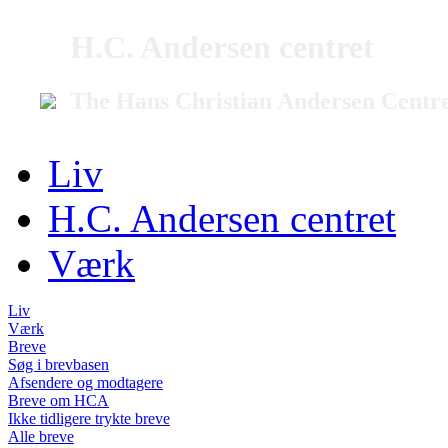
H.C. Andersen centret
The Hans Christian Andersen Centr
Liv
H.C. Andersen centret
Værk
Liv
Værk
Breve
Søg i brevbasen
Afsendere og modtagere
Breve om HCA
Ikke tidligere trykte breve
Alle breve