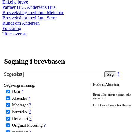
Enkelte breve
Partner H.C. Andersens Hus
Brevveksling med fam. Melchior
Brevveksling med fam. Serre
Rundt om Andersen
Forskning
Titler oversat
Søgning i brevbasen
Søgetekst
?
Søge-afgrænsning:
Hjælp til
Afsender
:
Dato
?
Brug ikke citationstegn, når
Afsender
?
stedet +:
Modtager
?
Find f.eks. breve fra Henrie
Brevtekst
?
Herkomst
?
Original Placering
?
Metatekst
?