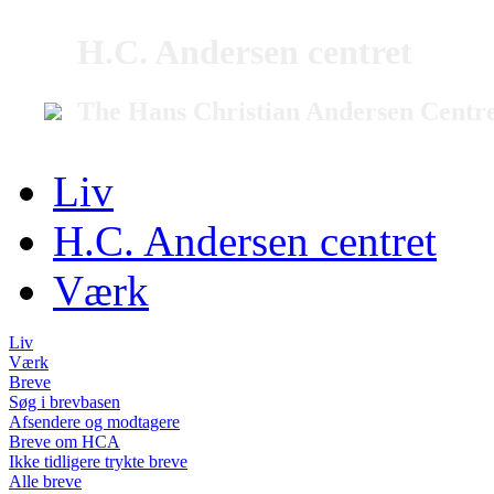
H.C. Andersen centret
The Hans Christian Andersen Centr
Liv
H.C. Andersen centret
Værk
Liv
Værk
Breve
Søg i brevbasen
Afsendere og modtagere
Breve om HCA
Ikke tidligere trykte breve
Alle breve