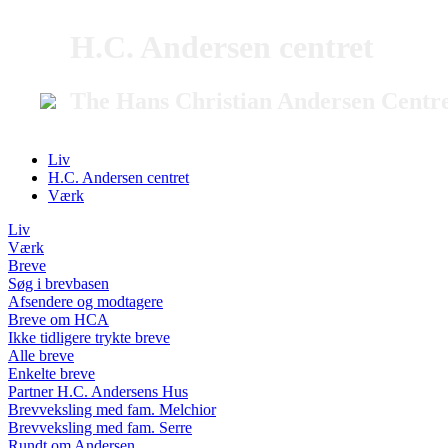
H.C. Andersen centret
The Hans Christian Andersen Centr
Liv
H.C. Andersen centret
Værk
Liv
Værk
Breve
Søg i brevbasen
Afsendere og modtagere
Breve om HCA
Ikke tidligere trykte breve
Alle breve
Enkelte breve
Partner H.C. Andersens Hus
Brevveksling med fam. Melchior
Brevveksling med fam. Serre
Rundt om Andersen