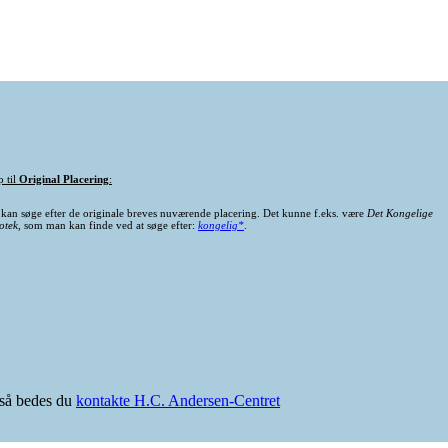
p til
Original Placering
:
kan søge efter de originale breves nuværende placering. Det kunne f.eks. være
Det Kongelige
otek
, som man kan finde ved at søge efter:
kongelig*
.
e så bedes du
kontakte H.C. Andersen-Centret