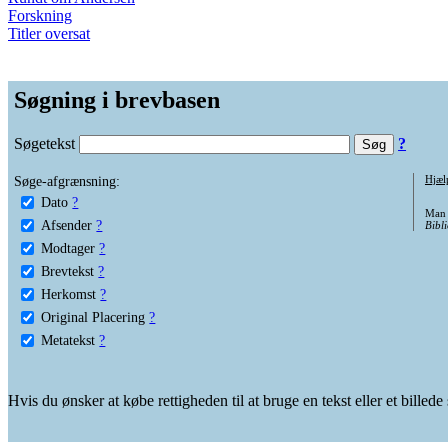
Forskning
Titler oversat
Søgning i brevbasen
Søgetekst
?
Søge-afgrænsning:
Hjæl
Dato
?
Man 
Afsender
?
Bibli
Modtager
?
Brevtekst
?
Herkomst
?
Original Placering
?
Metatekst
?
Hvis du ønsker at købe rettigheden til at bruge en tekst eller et billed