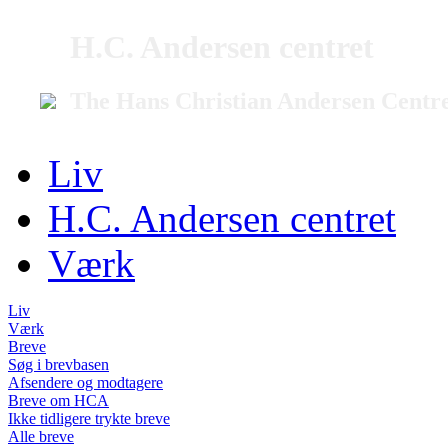
H.C. Andersen centret
The Hans Christian Andersen Centr
Liv
H.C. Andersen centret
Værk
Liv
Værk
Breve
Søg i brevbasen
Afsendere og modtagere
Breve om HCA
Ikke tidligere trykte breve
Alle breve