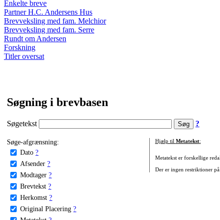
Enkelte breve
Partner H.C. Andersens Hus
Brevveksling med fam. Melchior
Brevveksling med fam. Serre
Rundt om Andersen
Forskning
Titler oversat
Søgning i brevbasen
Søgetekst
?
Søge-afgrænsning:
Hjælp til
Metatekst
:
Dato
?
Metatekst er forskellige reda
Afsender
?
Der er ingen restriktioner på
Modtager
?
Brevtekst
?
Herkomst
?
Original Placering
?
Metatekst
?