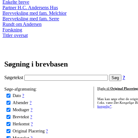
Enkelte breve
Partner H.C. Andersens Hus
Brevveksling med fam. Melchior
Brevveksling med fam. Serre
Rundt om Andersen
Forskning
Titler oversat
Søgning i brevbasen
Søgetekst
?
Søge-afgrænsning:
Hjælp til
Original Placering
Dato
?
Man kan søge efter de origi
Afsender
?
f.eks. være
Det Kongelige Bi
kongelig*
.
Modtager
?
Brevtekst
?
Herkomst
?
Original Placering
?
Metatekst
?