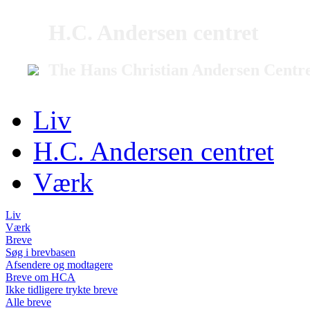
H.C. Andersen centret
The Hans Christian Andersen Centr
Liv
H.C. Andersen centret
Værk
Liv
Værk
Breve
Søg i brevbasen
Afsendere og modtagere
Breve om HCA
Ikke tidligere trykte breve
Alle breve