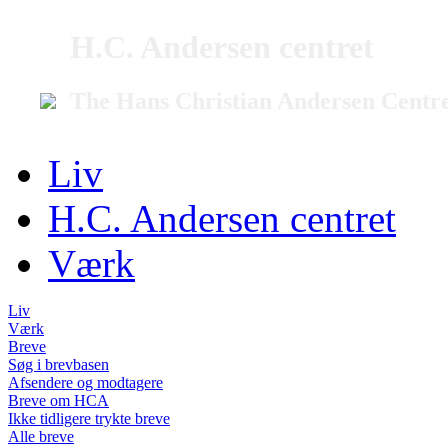
H.C. Andersen centret
The Hans Christian Andersen Centr
Liv
H.C. Andersen centret
Værk
Liv
Værk
Breve
Søg i brevbasen
Afsendere og modtagere
Breve om HCA
Ikke tidligere trykte breve
Alle breve