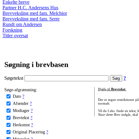
Enkelte breve
Partner H.C. Andersens Hus
Brevveksling med fam. Melchior
Brevveksling med fam. Serre
Rundt om Andersen
Forskning
Titler oversat
Søgning i brevbasen
Søgetekst
?
Søge-afgrænsning:
Hjælp til
Brevtekst
:
Dato
?
Der er ingen restriktioner p
Afsender
?
normalt.
Modtager
?
Vil du f.eks. finde en tekst,
Naar dette Brev
indgår, skal
Brevtekst
?
Herkomst
?
Original Placering
?
Metatekst
?