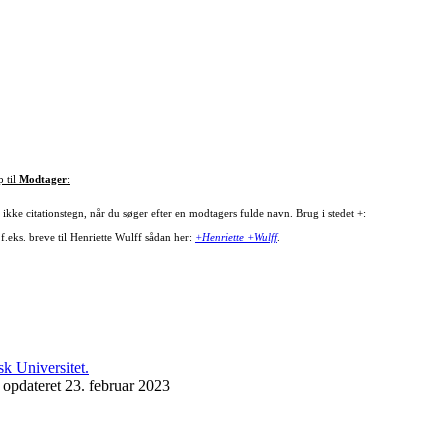
p til
Modtager
:
ikke citationstegn, når du søger efter en modtagers fulde navn. Brug i stedet +:
f.eks. breve til Henriette Wulff sådan her:
+Henriette +Wulff
.
 opdateret 23. februar 2023