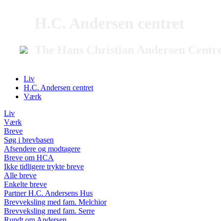
H.C. Andersen centret
The Hans Christian Andersen Centr
Liv
H.C. Andersen centret
Værk
Liv
Værk
Breve
Søg i brevbasen
Afsendere og modtagere
Breve om HCA
Ikke tidligere trykte breve
Alle breve
Enkelte breve
Partner H.C. Andersens Hus
Brevveksling med fam. Melchior
Brevveksling med fam. Serre
Rundt om Andersen