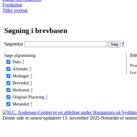
Forskning
Titler oversat
Søgning i brevbasen
Søgetekst
?
Søge-afgrænsning:
Hjæl
Dato
?
Brug 
Afsender
?
Find 
Modtager
?
Brevtekst
?
Herkomst
?
Original Placering
?
Metatekst
?
Denne side er senest opdateret 13. november 2025 Netstedet er senest