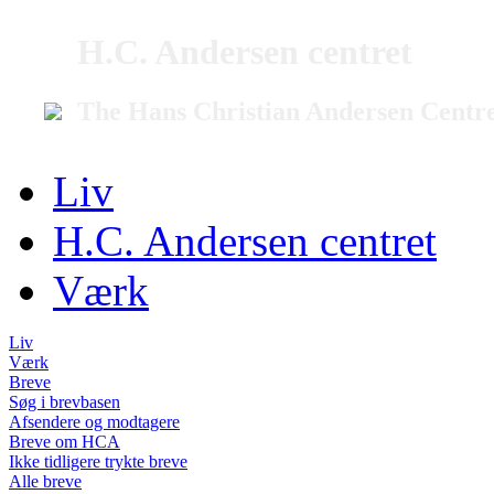
H.C. Andersen centret
The Hans Christian Andersen Centr
Liv
H.C. Andersen centret
Værk
Liv
Værk
Breve
Søg i brevbasen
Afsendere og modtagere
Breve om HCA
Ikke tidligere trykte breve
Alle breve