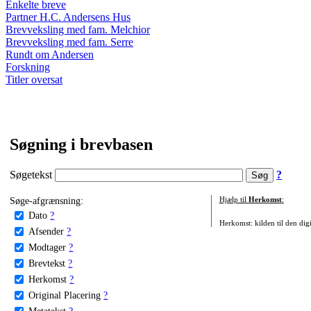
Enkelte breve
Partner H.C. Andersens Hus
Brevveksling med fam. Melchior
Brevveksling med fam. Serre
Rundt om Andersen
Forskning
Titler oversat
Søgning i brevbasen
Søgetekst
?
Søge-afgrænsning:
Hjælp til
Herkomst
:
Dato
?
Herkomst: kilden til den digi
Afsender
?
Modtager
?
Brevtekst
?
Herkomst
?
Original Placering
?
Metatekst
?