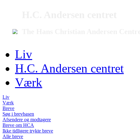
H.C. Andersen centret
The Hans Christian Andersen Centr
Liv
H.C. Andersen centret
Værk
Liv
Værk
Breve
Søg i brevbasen
Afsendere og modtagere
Breve om HCA
Ikke tidligere trykte breve
Alle breve