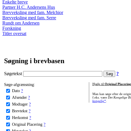
Enkelte breve
Partner H.C. Andersens Hus
Brevveksling med fam. Melchior
Brevveksling med fam. Serre
Rundt om Andersen
Forskning
Titler oversat
Søgning i brevbasen
Søgetekst
?
Søge-afgrænsning:
Hjælp til
Original Placering
Dato
?
Man kan søge efter de origi
Afsender
?
f.eks. være
Det Kongelige Bi
kongelig*
.
Modtager
?
Brevtekst
?
Herkomst
?
Original Placering
?
Metatekst
?