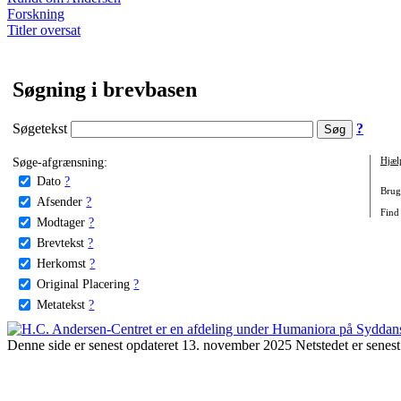
Forskning
Titler oversat
Søgning i brevbasen
Søgetekst
?
Søge-afgrænsning:
Hjæl
Dato
?
Brug 
Afsender
?
Find
Modtager
?
Brevtekst
?
Herkomst
?
Original Placering
?
Metatekst
?
Denne side er senest opdateret 13. november 2025 Netstedet er senest