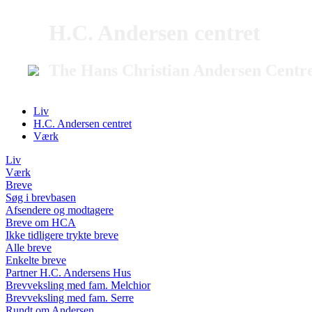
H.C. Andersen centret
The Hans Christian Andersen Centr
Liv
H.C. Andersen centret
Værk
Liv
Værk
Breve
Søg i brevbasen
Afsendere og modtagere
Breve om HCA
Ikke tidligere trykte breve
Alle breve
Enkelte breve
Partner H.C. Andersens Hus
Brevveksling med fam. Melchior
Brevveksling med fam. Serre
Rundt om Andersen