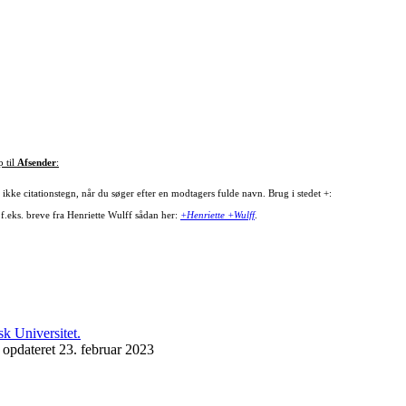
p til
Afsender
:
ikke citationstegn, når du søger efter en modtagers fulde navn. Brug i stedet +:
 f.eks. breve fra Henriette Wulff sådan her:
+Henriette +Wulff
.
 opdateret 23. februar 2023