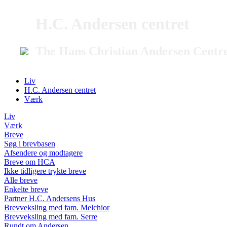
H.C. Andersen centret
The Hans Christian Andersen Centr
Liv
H.C. Andersen centret
Værk
Liv
Værk
Breve
Søg i brevbasen
Afsendere og modtagere
Breve om HCA
Ikke tidligere trykte breve
Alle breve
Enkelte breve
Partner H.C. Andersens Hus
Brevveksling med fam. Melchior
Brevveksling med fam. Serre
Rundt om Andersen