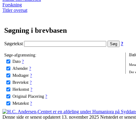
Forskning
Titler oversat
Søgning i brevbasen
Søgetekst
?
Søge-afgrænsning:
Hjæl
Dato
?
Metat
Afsender
?
Der e
Modtager
?
Brevtekst
?
Herkomst
?
Original Placering
?
Metatekst
?
Denne side er senest opdateret 13. november 2025 Netstedet er senest