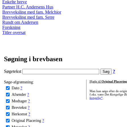
Enkelte breve
Partner H.C. Andersens Hus
Brevveksling med fam. Melchior
Brevveksling med fam. Serre
Rundt om Andersen
Forskning
Titler oversat
Søgning i brevbasen
Søgetekst
?
Søge-afgrænsning:
Hjælp til
Original Placering
Dato
?
Man kan søge efter de origi
Afsender
?
f.eks. være
Det Kongelige Bi
kongelig*
.
Modtager
?
Brevtekst
?
Herkomst
?
Original Placering
?
Metatekst
?