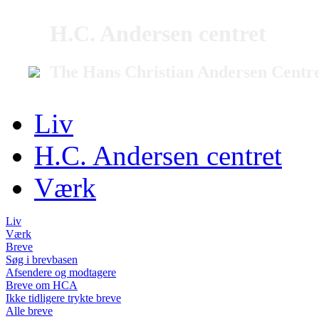
H.C. Andersen centret
The Hans Christian Andersen Centr
Liv
H.C. Andersen centret
Værk
Liv
Værk
Breve
Søg i brevbasen
Afsendere og modtagere
Breve om HCA
Ikke tidligere trykte breve
Alle breve