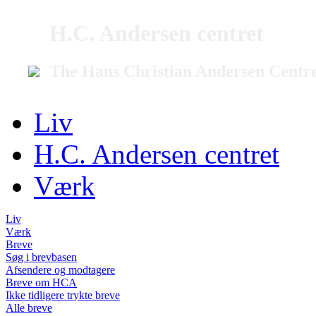
H.C. Andersen centret
The Hans Christian Andersen Centr
Liv
H.C. Andersen centret
Værk
Liv
Værk
Breve
Søg i brevbasen
Afsendere og modtagere
Breve om HCA
Ikke tidligere trykte breve
Alle breve