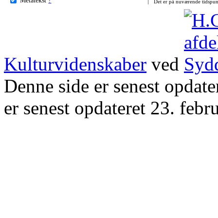
Det er på nuværende tidspun
Kulturvidenskaber
ved
Denne side er senest opdat
er senest opdateret 23. febr