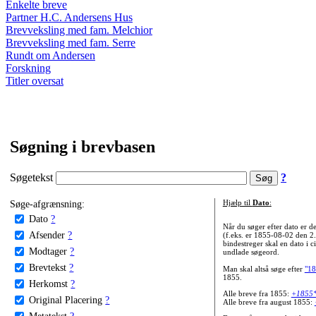
Enkelte breve
Partner H.C. Andersens Hus
Brevveksling med fam. Melchior
Brevveksling med fam. Serre
Rundt om Andersen
Forskning
Titler oversat
Søgning i brevbasen
Søgetekst
?
Søge-afgrænsning:
Hjælp til
Dato
:
Dato
?
Når du søger efter dato er
Afsender
?
(f.eks. er 1855-08-02 den 2
bindestreger skal en dato i c
Modtager
?
undlade søgeord.
Brevtekst
?
Man skal altså søge efter
"18
1855.
Herkomst
?
Alle breve fra 1855:
+1855
Original Placering
?
Alle breve fra august 1855:
Metatekst
?