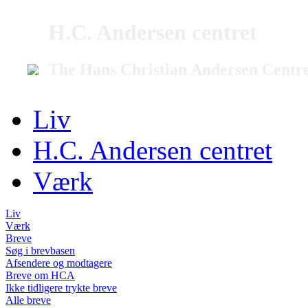
H.C. Andersen centret
The Hans Christian Andersen Centr
Liv
H.C. Andersen centret
Værk
Liv
Værk
Breve
Søg i brevbasen
Afsendere og modtagere
Breve om HCA
Ikke tidligere trykte breve
Alle breve