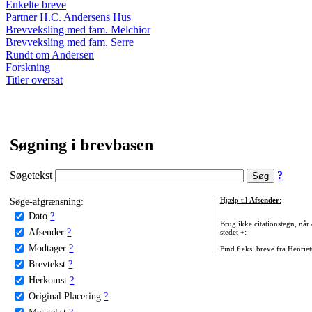
Enkelte breve
Partner H.C. Andersens Hus
Brevveksling med fam. Melchior
Brevveksling med fam. Serre
Rundt om Andersen
Forskning
Titler oversat
Søgning i brevbasen
Søgetekst
?
Søge-afgrænsning:
Hjælp til
Afsender
:
Dato
?
Brug ikke citationstegn, når
Afsender
?
stedet +:
Modtager
?
Find f.eks. breve fra Henrie
Brevtekst
?
Herkomst
?
Original Placering
?
Metatekst
?