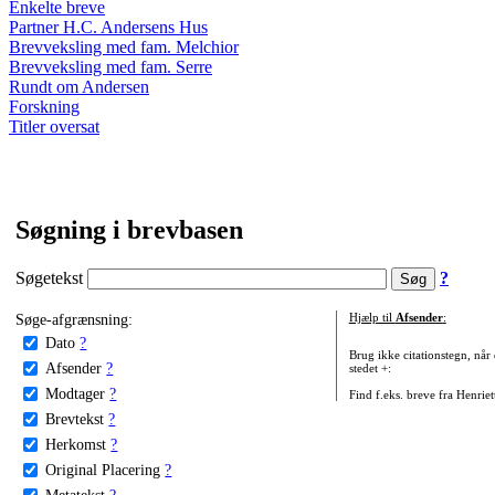
Enkelte breve
Partner H.C. Andersens Hus
Brevveksling med fam. Melchior
Brevveksling med fam. Serre
Rundt om Andersen
Forskning
Titler oversat
Søgning i brevbasen
Søgetekst
?
Søge-afgrænsning:
Hjælp til
Afsender
:
Dato
?
Brug ikke citationstegn, når
Afsender
?
stedet +:
Modtager
?
Find f.eks. breve fra Henrie
Brevtekst
?
Herkomst
?
Original Placering
?
Metatekst
?