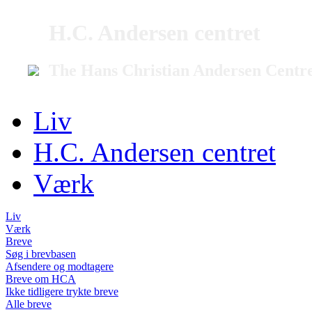
H.C. Andersen centret
The Hans Christian Andersen Centr
Liv
H.C. Andersen centret
Værk
Liv
Værk
Breve
Søg i brevbasen
Afsendere og modtagere
Breve om HCA
Ikke tidligere trykte breve
Alle breve